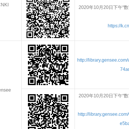
CNKI
2020年10月20日下
https://k.
http://library.gensee.com
74a
ensee
2020年10月20日下
http://library.gensee.co
e5b